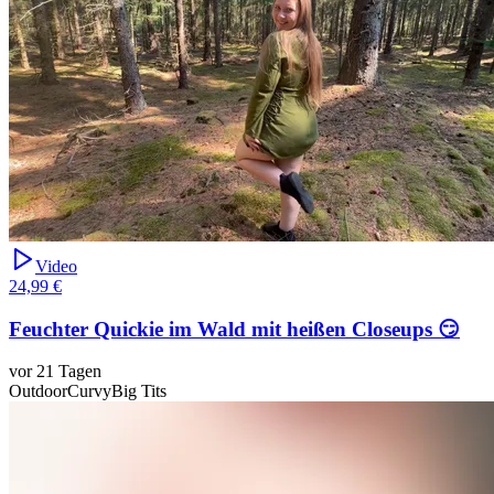
Video
24,99 €
Feuchter Quickie im Wald mit heißen Closeups 😏
vor 21 Tagen
Outdoor
Curvy
Big Tits