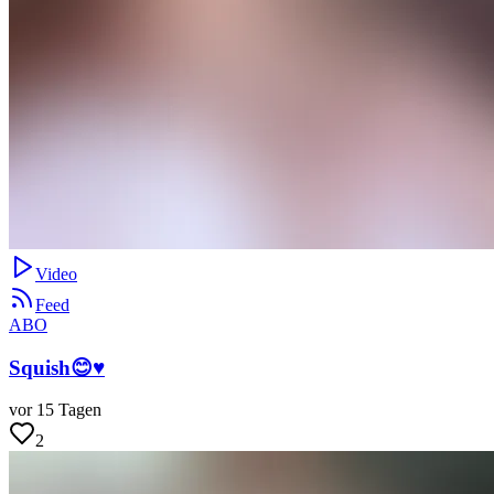
Video
Feed
ABO
Squish😊♥️
vor 15 Tagen
2