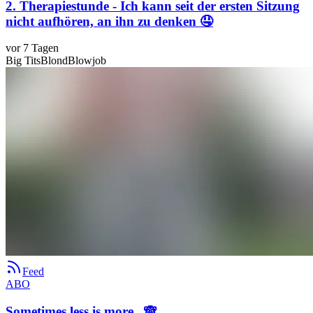
2. Therapiestunde - Ich kann seit der ersten Sitzung
nicht aufhören, an ihn zu denken 🤤
vor 7 Tagen
Big Tits
Blond
Blowjob
Feed
ABO
Sometimes less is more.. 🙈