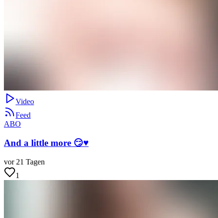
Video
Feed
ABO
And a little more 😏♥️
vor 21 Tagen
1