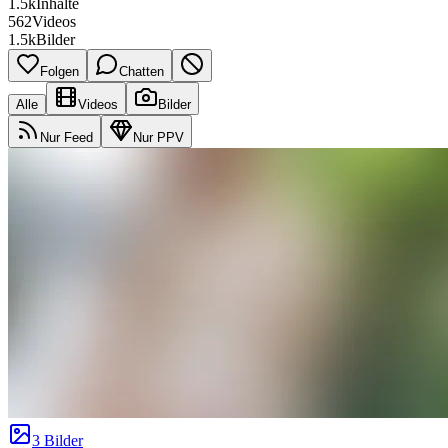
1.5k
Inhalte
562
Videos
1.5k
Bilder
Folgen
Chatten
Alle
Videos
Bilder
Nur Feed
Nur PPV
3 Bilder