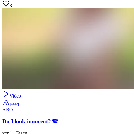
3
Video
Feed
ABO
Do I look innocent? 🙈
vor 11 Tagen