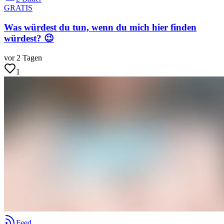
GRATIS
Was würdest du tun, wenn du mich hier finden
würdest? 😉
vor 2 Tagen
1
Feed