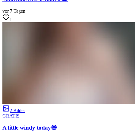
vor 7 Tagen
1
2 Bilder
GRATIS
A little windy today😅