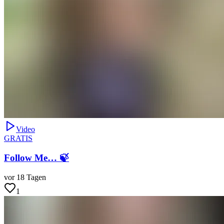
Video
GRATIS
Follow Me… 🍃
vor 18 Tagen
1