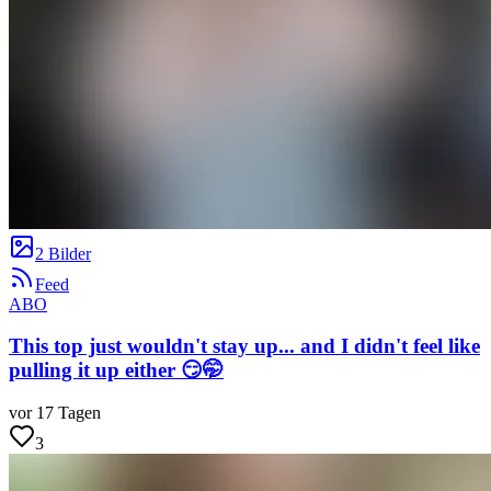
2 Bilder
Feed
ABO
This top just wouldn't stay up... and I didn't feel like
pulling it up either 😏🤭
vor 17 Tagen
3