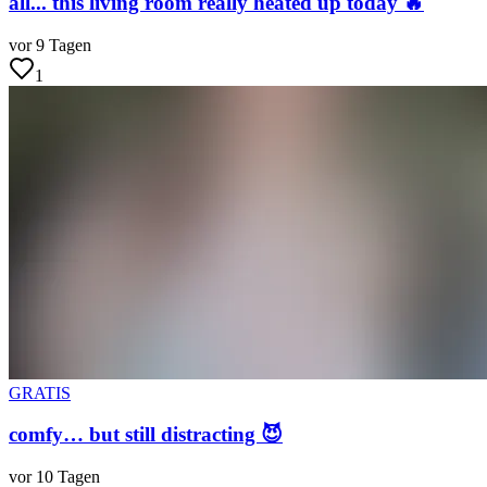
all... this living room really heated up today 🔥
vor 9 Tagen
1
GRATIS
comfy… but still distracting 😈
vor 10 Tagen