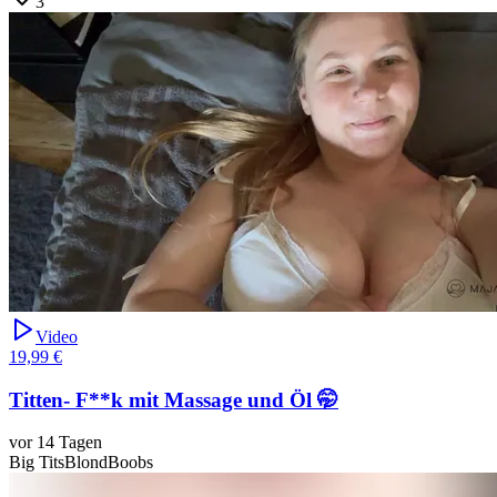
3
Video
19,99 €
Titten- F**k mit Massage und Öl 🤭
vor 14 Tagen
Big Tits
Blond
Boobs