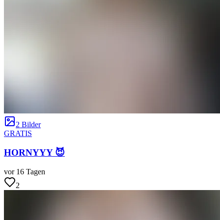
2 Bilder
GRATIS
HORNYYY 😈
vor 16 Tagen
2