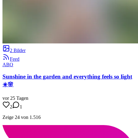
2 Bilder
Feed
ABO
Sunshine in the garden and everything feels so light
☀️🌸
vor 25 Tagen
2
1
Zeige 24 von 1.516