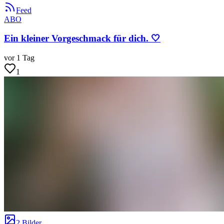
Feed
ABO
Ein kleiner Vorgeschmack für dich. 🤍
vor 1 Tag
1
2 Bilder