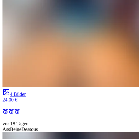
4 Bilder
24,00 €
🍑🍑🍑
vor 18 Tagen
Ass
Beine
Dessous