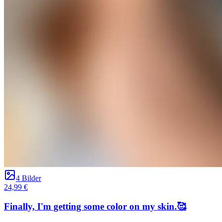
4 Bilder
24,99 €
Finally, I'm getting some color on my skin.🥰