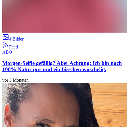
4 Bilder
Feed
ABO
Morgen-Selfie gefällig? Aber Achtung: Ich bin noch
100% Natur pur und ein bisschen wuschelig.
vor 3 Monaten