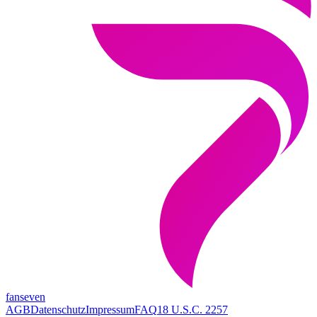
fanseven
AGB
Datenschutz
Impressum
FAQ
18 U.S.C. 2257