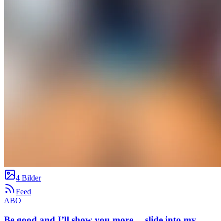
4 Bilder
Feed
ABO
Be good and I’ll show you more… slide into my