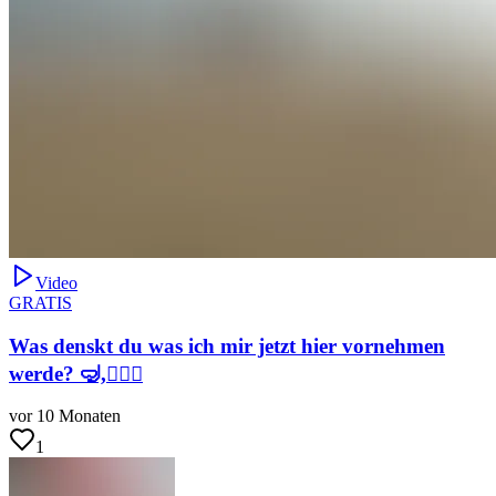
Video
GRATIS
Was denskt du was ich mir jetzt hier vornehmen
werde? 🤿,🏊🏻‍♀️
vor 10 Monaten
1