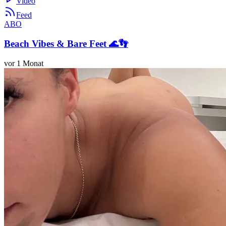
Video
Feed
ABO
Beach Vibes & Bare Feet 🌊👣
vor 1 Monat