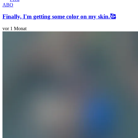
ABO
Finally, I'm getting some color on my skin.🥰
vor 1 Monat