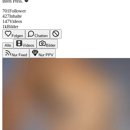
ihren Preis. 💋
701
Follower
427
Inhalte
147
Videos
1k
Bilder
Folgen
Chatten
Alle
Videos
Bilder
Nur Feed
Nur PPV