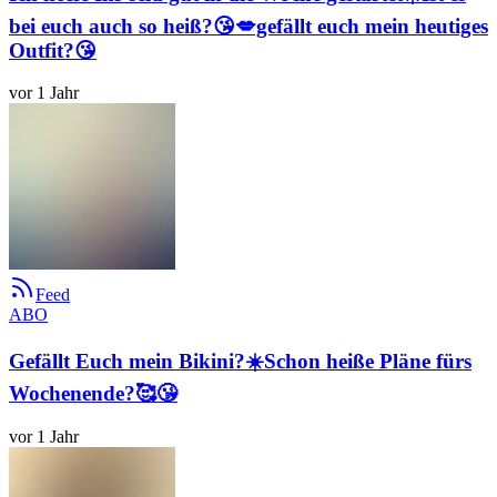
bei euch auch so heiß?😘💋gefällt euch mein heutiges
Outfit?😘
vor 1 Jahr
Feed
ABO
Gefällt Euch mein Bikini?☀️Schon heiße Pläne fürs
Wochenende?🥰😘
vor 1 Jahr