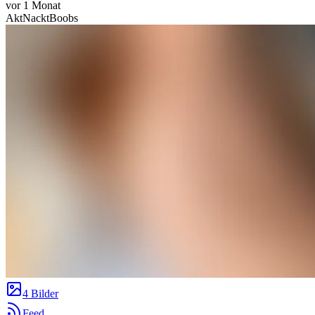
vor 1 Monat
Akt
Nackt
Boobs
4 Bilder
Feed