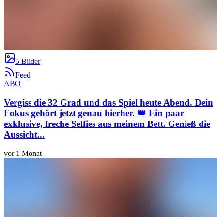
5 Bilder
Feed
ABO
Vergiss die 32 Grad und das Spiel heute Abend. Dein
Fokus gehört jetzt genau hierher. 👑 Ein paar
exklusive, freche Selfies aus meinem Bett. Genieß die
Aussicht...
vor 1 Monat