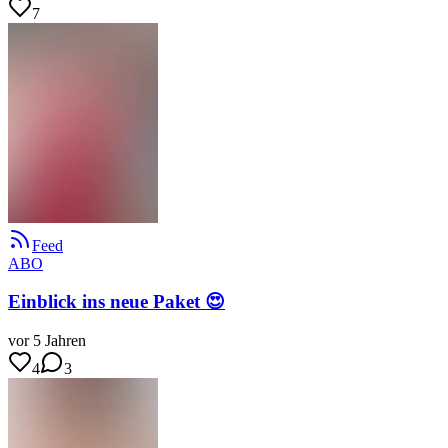
7
Feed
ABO
Einblick ins neue Paket 😍
vor 5 Jahren
4
3