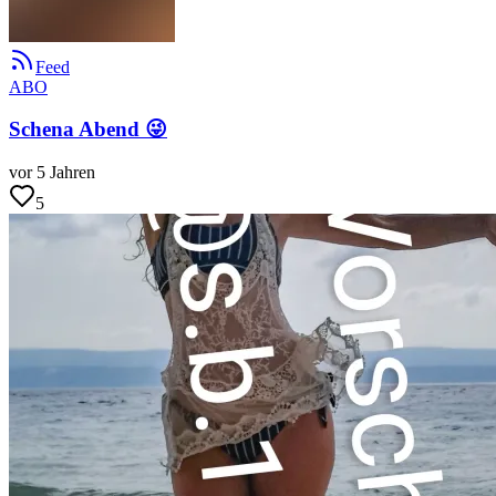
Feed
ABO
Schena Abend 😜
vor 5 Jahren
5