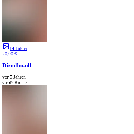
14 Bilder
20,00 €
Dirndlmadl
vor 5 Jahren
GroßeBrüste