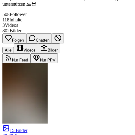
unterstützen 🙏😍
508
Follower
118
Inhalte
3
Videos
802
Bilder
Folgen
Chatten
Alle
Videos
Bilder
Nur Feed
Nur PPV
15 Bilder