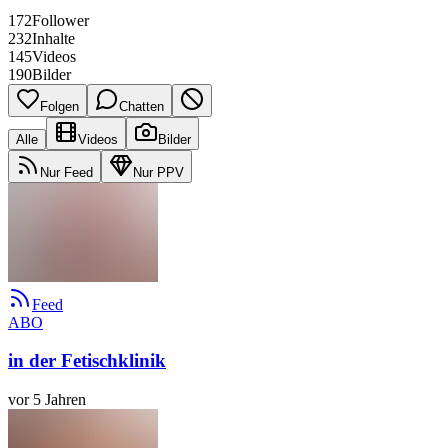
172
Follower
232
Inhalte
145
Videos
190
Bilder
Folgen
Chatten
Alle
Videos
Bilder
Nur Feed
Nur PPV
Feed
ABO
in der Fetischklinik
vor 5 Jahren