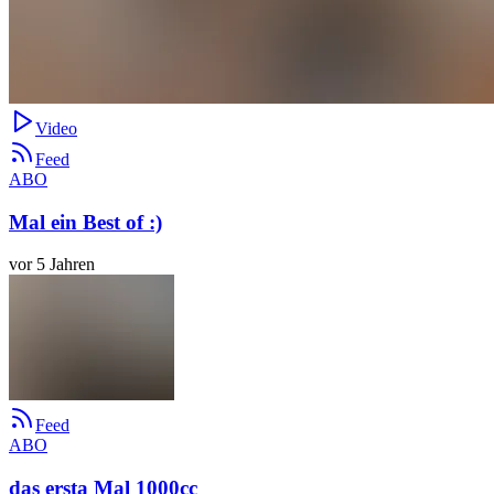
Video
Feed
ABO
Mal ein Best of :)
vor 5 Jahren
Feed
ABO
das ersta Mal 1000cc