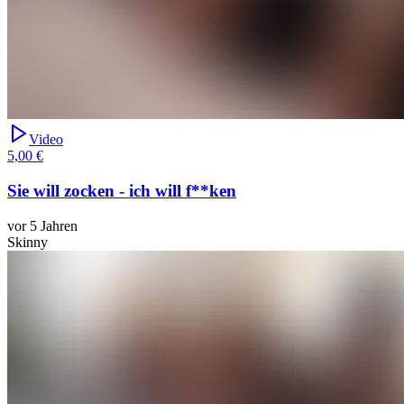
Video
5,00 €
Sie will zocken - ich will f**ken
vor 5 Jahren
Skinny