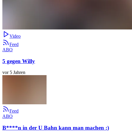
Video
Feed
ABO
5 gegen Willy
vor 5 Jahren
Feed
ABO
B****n in der U Bahn kann man machen :)