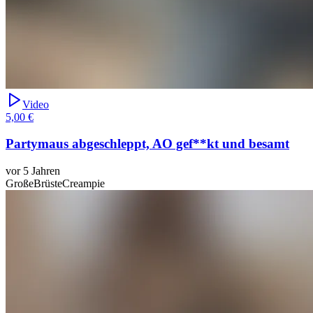
Video
5,00 €
Partymaus abgeschleppt, AO gef**kt und besamt
vor 5 Jahren
GroßeBrüste
Creampie