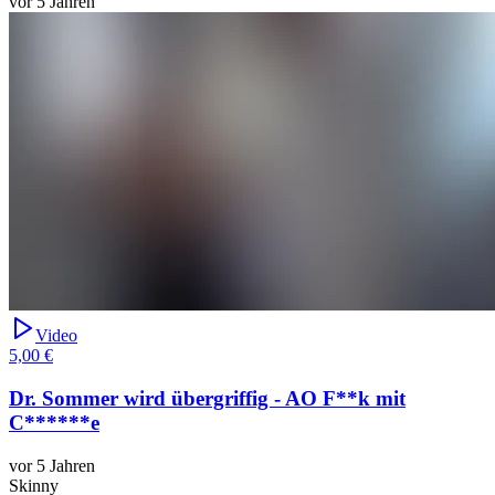
vor 5 Jahren
Video
5,00 €
Dr. Sommer wird übergriffig - AO F**k mit
C******e
vor 5 Jahren
Skinny