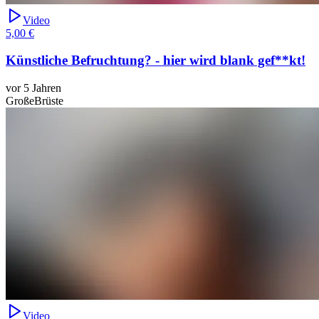
Video
5,00 €
Künstliche Befruchtung? - hier wird blank gef**kt!
vor 5 Jahren
GroßeBrüste
Video