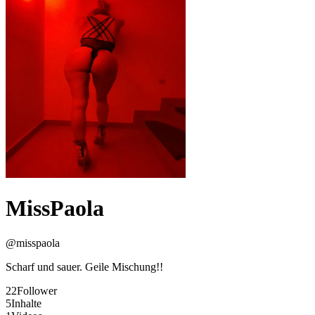
MissPaola
@
misspaola
Scharf und sauer. Geile Mischung!!
22
Follower
5
Inhalte