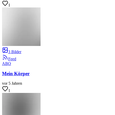
1
3 Bilder
Feed
ABO
Mein Körper
vor 5 Jahren
1