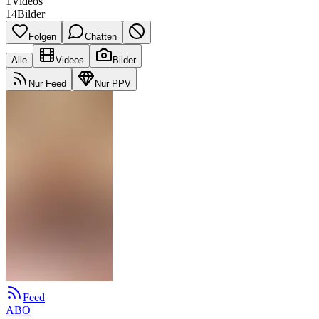
1
Videos
14
Bilder
Folgen
Chatten
Alle
Videos
Bilder
Nur Feed
Nur PPV
Feed
ABO