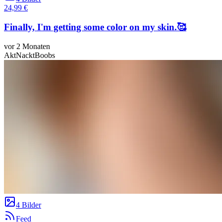
24,99 €
Finally, I'm getting some color on my skin.🥰
vor 2 Monaten
Akt
Nackt
Boobs
4 Bilder
Feed