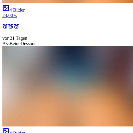
4 Bilder
24,00 €
🍑🍑🍑
vor 21 Tagen
Ass
Beine
Dessous