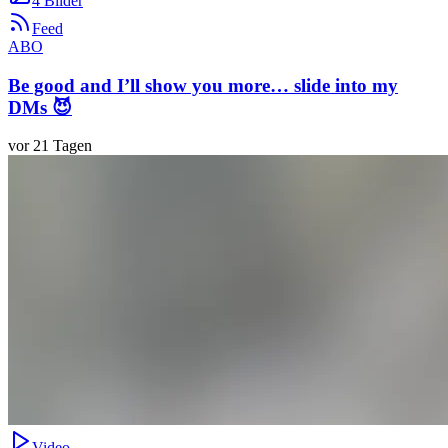
4 Bilder
Feed
ABO
Be good and I’ll show you more… slide into my
DMs 😈
vor 21 Tagen
Video