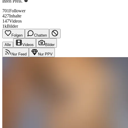
ihren Preis. 💋
701
Follower
427
Inhalte
147
Videos
1k
Bilder
Folgen
Chatten
Alle
Videos
Bilder
Nur Feed
Nur PPV