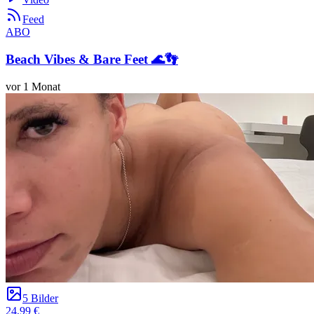
Feed
ABO
Beach Vibes & Bare Feet 🌊👣
vor 1 Monat
5 Bilder
24,99 €