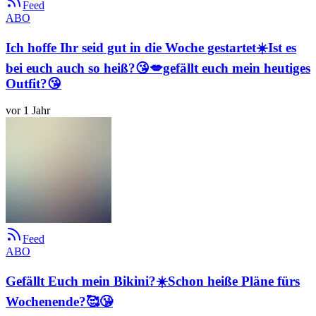
Feed
ABO
Ich hoffe Ihr seid gut in die Woche gestartet☀️Ist es
bei euch auch so heiß?😘💋gefällt euch mein heutiges
Outfit?😘
vor 1 Jahr
Feed
ABO
Gefällt Euch mein Bikini?☀️Schon heiße Pläne fürs
Wochenende?🥰😘