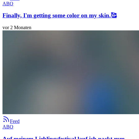
ABO
Finally, I'm getting some color on my skin.🥰
vor 2 Monaten
Feed
ABO
Auf meinem Lieblingsfestival lauf ich nackt rum.