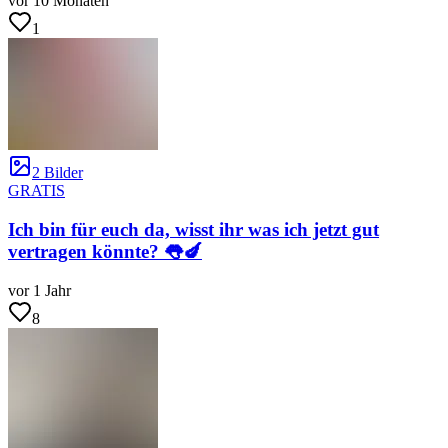
vor 10 Monaten
1
2 Bilder
GRATIS
Ich bin für euch da, wisst ihr was ich jetzt gut
vertragen könnte? 👅🍆
vor 1 Jahr
8