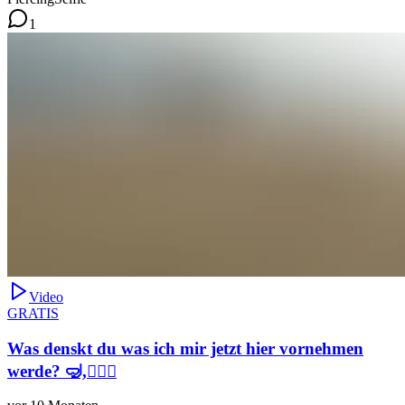
1
Video
GRATIS
Was denskt du was ich mir jetzt hier vornehmen
werde? 🤿,🏊🏻‍♀️