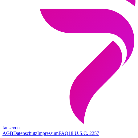
fanseven
AGB
Datenschutz
Impressum
FAQ
18 U.S.C. 2257