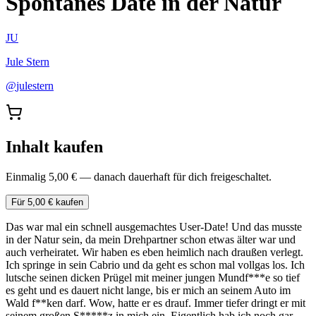
Spontanes Date in der Natur
JU
Jule Stern
@
julestern
Inhalt kaufen
Einmalig 5,00 € — danach dauerhaft für dich freigeschaltet.
Für 5,00 € kaufen
Das war mal ein schnell ausgemachtes User-Date! Und das musste
in der Natur sein, da mein Drehpartner schon etwas älter war und
auch verheiratet. Wir haben es eben heimlich nach draußen verlegt.
Ich springe in sein Cabrio und da geht es schon mal vollgas los. Ich
lutsche seinen dicken Prügel mit meiner jungen Mundf***e so tief
es geht und es dauert nicht lange, bis er mich an seinem Auto im
Wald f**ken darf. Wow, hatte er es drauf. Immer tiefer dringt er mit
seinem großen S*****z in mich ein. Eigentlich hab ich noch gar