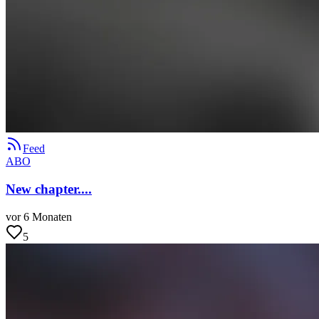
Feed
ABO
New chapter....
vor 6 Monaten
5