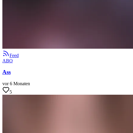
Feed
ABO
Ass
vor 6 Monaten
5