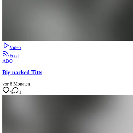
Video
Feed
ABO
Big nacked Titts
vor 6 Monaten
4
1