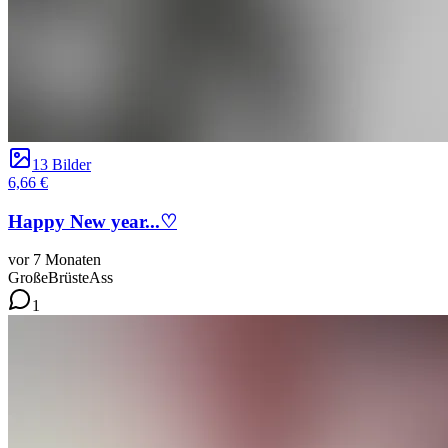
13 Bilder
6,66 €
Happy New year...♡
vor 7 Monaten
GroßeBrüste
Ass
1