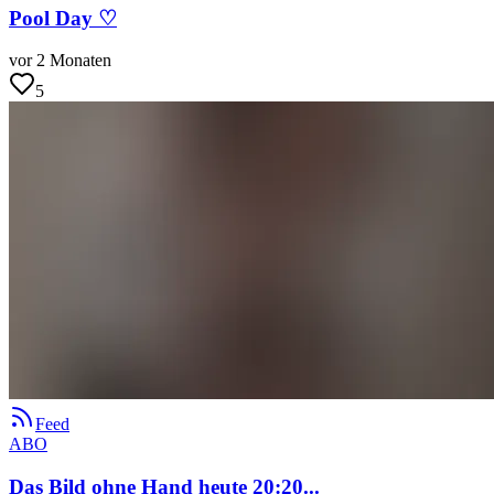
Pool Day ♡
vor 2 Monaten
5
Feed
ABO
Das Bild ohne Hand heute 20:20...