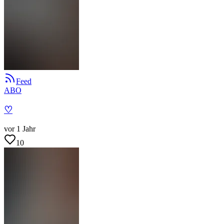
Feed
ABO
♡
vor 1 Jahr
10