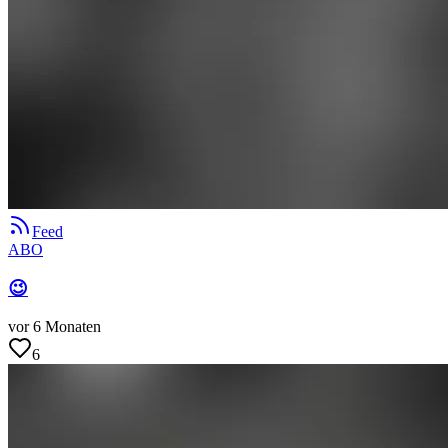
Feed
ABO
😉
vor 6 Monaten
6