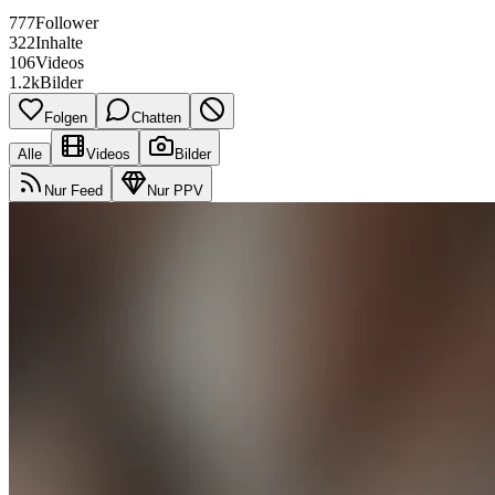
777
Follower
322
Inhalte
106
Videos
1.2k
Bilder
Folgen
Chatten
Alle
Videos
Bilder
Nur Feed
Nur PPV