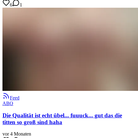
6
1
Feed
ABO
Die Qualität ist echt übel... fuuuck... gut das die
titten so groß sind haha
vor 4 Monaten