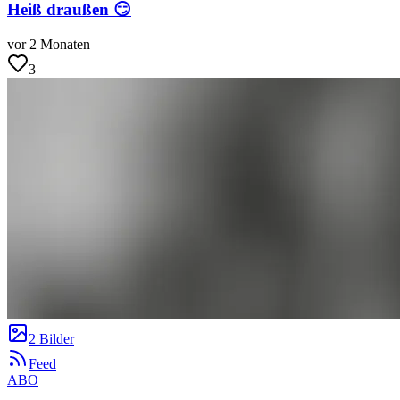
Heiß draußen 😏
vor 2 Monaten
3
2 Bilder
Feed
ABO