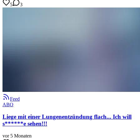
5
3
Feed
ABO
Liege mit einer Lungenentzündung flach... Ich will
s******e sehen!!!
vor 5 Monaten