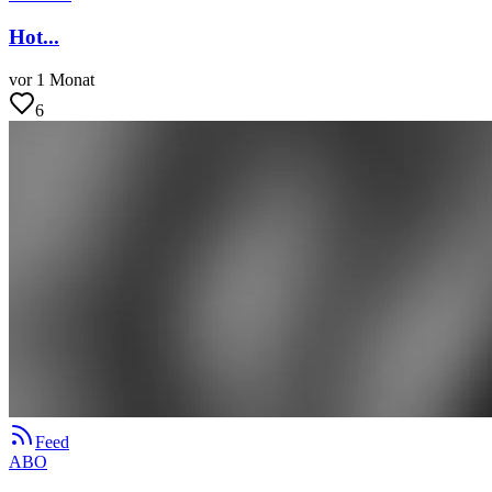
Hot...
vor 1 Monat
6
Feed
ABO