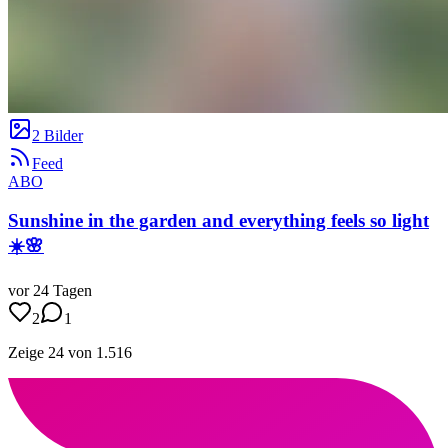
2 Bilder
Feed
ABO
Sunshine in the garden and everything feels so light
☀️🌸
vor 24 Tagen
2
1
Zeige 24 von 1.516