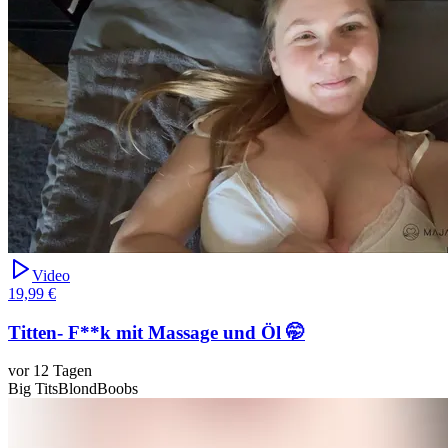
Video
19,99 €
Titten- F**k mit Massage und Öl 🤭
vor 12 Tagen
Big Tits
Blond
Boobs