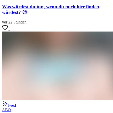
Was würdest du tun, wenn du mich hier finden
würdest? 😉
vor 22 Stunden
1
Feed
ABO