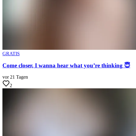
GRATIS
Come closer, I wanna hear what you’re thinking 😇
vor 21 Tagen
2