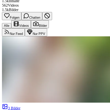
1.5k
Inhalte
562
Videos
1.5k
Bilder
Folgen
Chatten
Alle
Videos
Bilder
Nur Feed
Nur PPV
3 Bilder