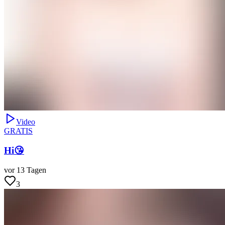
Video
GRATIS
Hi😘
vor 13 Tagen
3