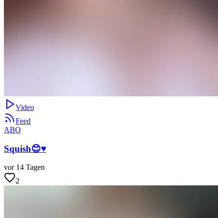
Video
Feed
ABO
Squish😊♥️
vor 14 Tagen
2