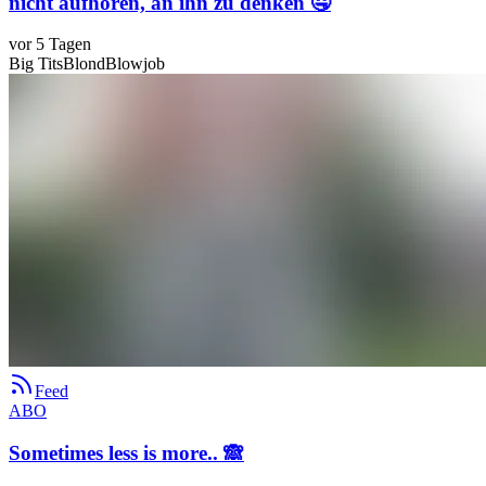
nicht aufhören, an ihn zu denken 🤤
vor 5 Tagen
Big Tits
Blond
Blowjob
Feed
ABO
Sometimes less is more.. 🙈