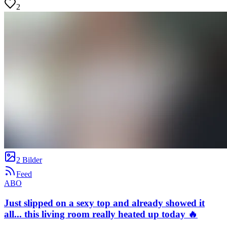
2
2 Bilder
Feed
ABO
Just slipped on a sexy top and already showed it
all... this living room really heated up today 🔥