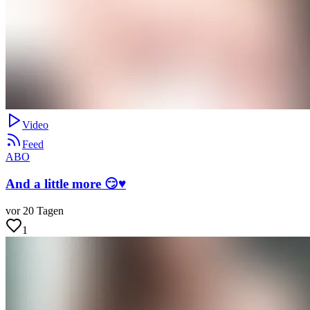
Video
Feed
ABO
And a little more 😏♥️
vor 20 Tagen
1