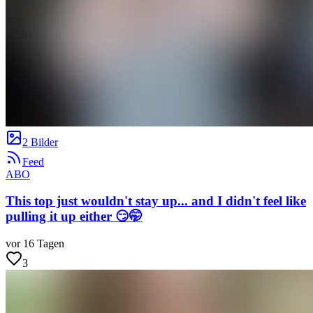
2 Bilder
Feed
ABO
This top just wouldn't stay up... and I didn't feel like
pulling it up either 😏🤭
vor 16 Tagen
3