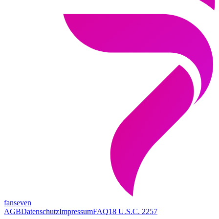
fanseven
AGB
Datenschutz
Impressum
FAQ
18 U.S.C. 2257