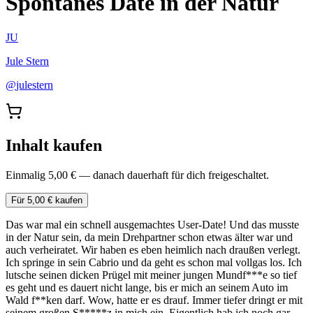
Spontanes Date in der Natur
JU
Jule Stern
@
julestern
Inhalt kaufen
Einmalig 5,00 € — danach dauerhaft für dich freigeschaltet.
Für 5,00 € kaufen
Das war mal ein schnell ausgemachtes User-Date! Und das musste
in der Natur sein, da mein Drehpartner schon etwas älter war und
auch verheiratet. Wir haben es eben heimlich nach draußen verlegt.
Ich springe in sein Cabrio und da geht es schon mal vollgas los. Ich
lutsche seinen dicken Prügel mit meiner jungen Mundf***e so tief
es geht und es dauert nicht lange, bis er mich an seinem Auto im
Wald f**ken darf. Wow, hatte er es drauf. Immer tiefer dringt er mit
seinem großen S*****z in mich ein. Eigentlich hab ich noch gar