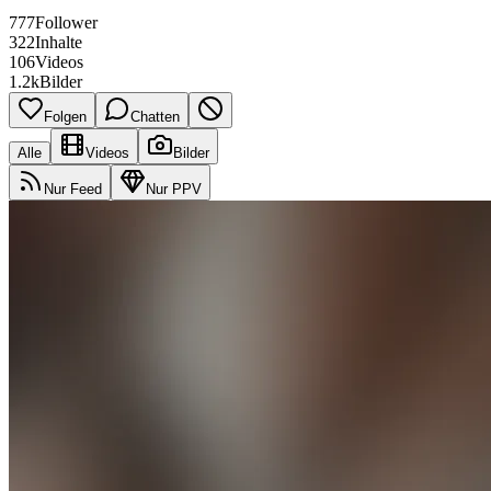
777
Follower
322
Inhalte
106
Videos
1.2k
Bilder
Folgen
Chatten
Alle
Videos
Bilder
Nur Feed
Nur PPV