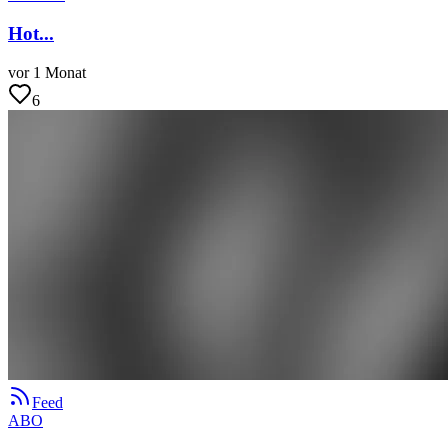
Hot...
vor 1 Monat
6
Feed
ABO