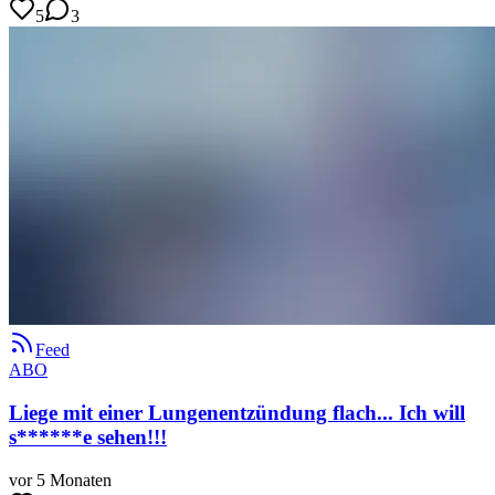
5
3
Feed
ABO
Liege mit einer Lungenentzündung flach... Ich will
s******e sehen!!!
vor 5 Monaten