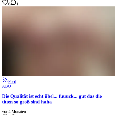
6
1
Feed
ABO
Die Qualität ist echt übel... fuuuck... gut das die
titten so groß sind haha
vor 4 Monaten