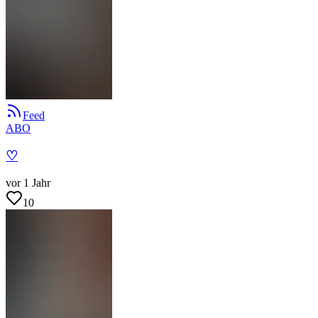
Feed
ABO
♡
vor 1 Jahr
10