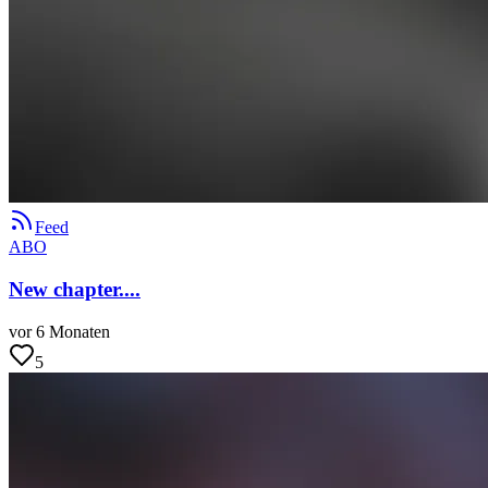
Feed
ABO
New chapter....
vor 6 Monaten
5