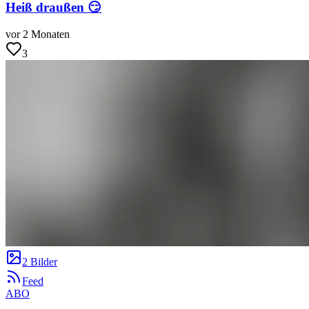
Heiß draußen 😏
vor 2 Monaten
3
2 Bilder
Feed
ABO