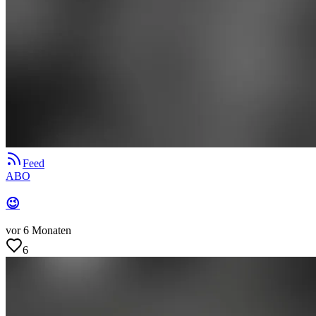
Feed
ABO
😉
vor 6 Monaten
6