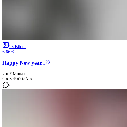
13 Bilder
6,66 €
Happy New year...♡
vor 7 Monaten
GroßeBrüste
Ass
1