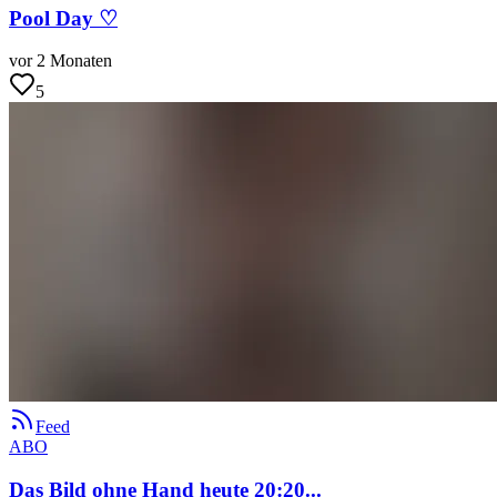
Pool Day ♡
vor 2 Monaten
5
Feed
ABO
Das Bild ohne Hand heute 20:20...