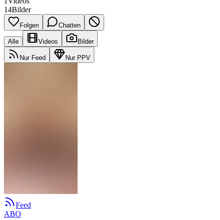
1
Videos
14
Bilder
Folgen
Chatten
Alle
Videos
Bilder
Nur Feed
Nur PPV
Feed
ABO