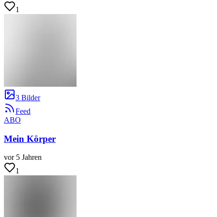
1
3 Bilder
Feed
ABO
Mein Körper
vor 5 Jahren
1