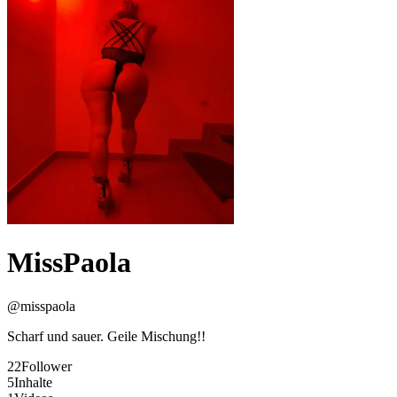
MissPaola
@
misspaola
Scharf und sauer. Geile Mischung!!
22
Follower
5
Inhalte